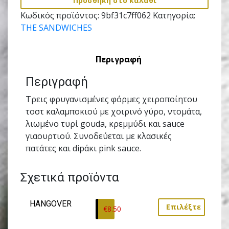
Προσθήκη στο καλάθι
Κωδικός προϊόντος:
9bf31c7ff062
Κατηγορία:
THE SANDWICHES
Περιγραφή
Περιγραφή
Τρεις φρυγανισµένες φόρµες χειροποίητου
τοστ καλαµποκιού µε χοιρινό γύρο, ντοµάτα,
λιωµένο τυρί gouda, κρεµµύδι και sauce
γιαουρτιού. Συνοδεύεται με κλασικές
πατάτες και dipάκι pink sauce.
Σχετικά προϊόντα
HANGOVER
Επιλέξτε
€
8.50