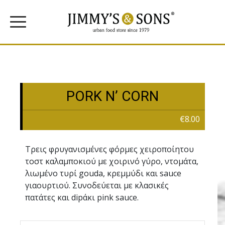
PORK N’ CORN
€8.00
Τρεις φρυγανισµένες φόρµες χειροποίητου
τοστ καλαµποκιού µε χοιρινό γύρο, ντοµάτα,
λιωµένο τυρί gouda, κρεµµύδι και sauce
γιαουρτιού. Συνοδεύεται με κλασικές
πατάτες και dipάκι pink sauce.