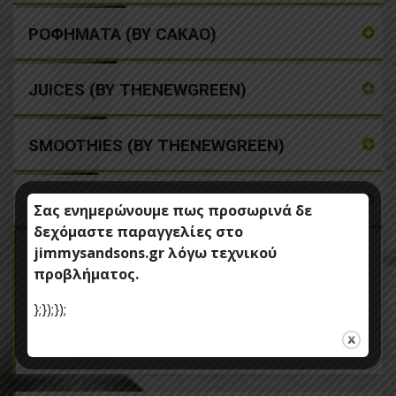
ΡΟΦΗΜΑΤΑ (BY CAKAO)
JUICES (BY THENEWGREEN)
SMOOTHIES (BY THENEWGREEN)
BRUNCH (BY THENEWGREEN)
Σας ενημερώνουμε πως προσωρινά δε
δεχόμαστε παραγγελίες στο
Η Παραγγελία μου
jimmysandsons.gr λόγω τεχνικού
προβλήματος.
};});});
Κανένα προϊόν στο καλάθι σας.