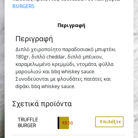
BURGERS
Περιγραφή
Περιγραφή
Διπλό χειροποίητο παραδoσιακό μπιφτέκι
180gr, διπλό cheddar, διπλό μπέικον,
καραμελωμένο κρεμμύδι, ντομάτα, φύλλα
μαρουλιού και bbq whiskey sauce.
Συνοδεύονται µε φλουδάτες πατάτες και
dipάκι bbq whiskey sauce.
Σχετικά προϊόντα
TRUFFLE 
Επιλέξτε
€
8.50
BURGER