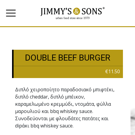
DOUBLE BEEF BURGER
€11.50
Διπλό χειροποίητο παραδoσιακό μπιφτέκι,
διπλό cheddar, διπλό μπέικον,
καραμελωμένο κρεμμύδι, ντομάτα, φύλλα
μαρουλιού και bbq whiskey sauce.
Συνοδεύονται µε φλουδάτες πατάτες και
dipάκι bbq whiskey sauce.