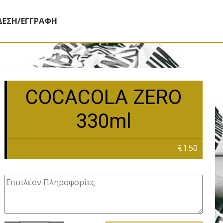
ΔΕΣΗ/ΕΓΓΡΑΦΗ
COCACOLA ZERO
330ml
€1.50