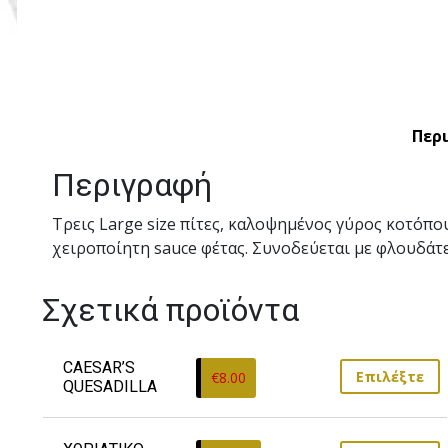
Περ
Περιγραφή
Τρεις Large size πίτες, καλοψηµένος γύρος κοτόπο
χειροποίητη sauce φέτας. Συνοδεύεται με φλουδάτες
Σχετικά προϊόντα
CAESAR’S 
Επιλέξτε
€
8.00
QUESADILLA