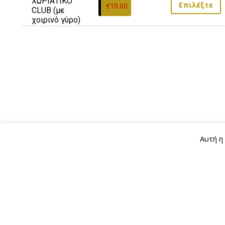
ΧΩΡΙΑΤΙΚΟ  
Επιλέξτε
€
10.00
CLUB (µε 
χοιρινό γύρο)
Αυτή η