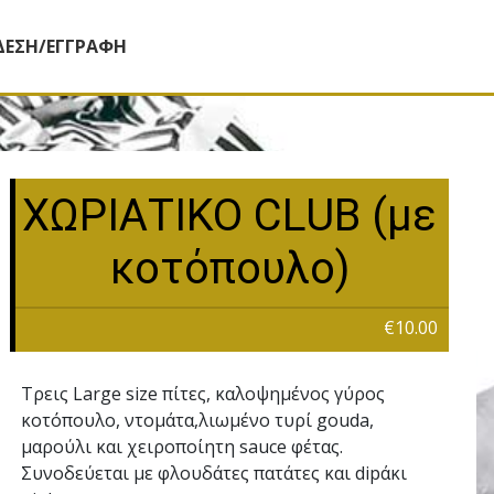
ΔΕΣΗ/ΕΓΓΡΑΦΗ
ΧΩΡΙΑΤΙΚΟ CLUB (µε
κοτόπουλο)
€10.00
Τρεις Large size πίτες, καλοψηµένος γύρος
κοτόπουλο, ντοµάτα,λιωµένο τυρί gouda,
µαρούλι και χειροποίητη sauce φέτας.
Συνοδεύεται με φλουδάτες πατάτες και dipάκι