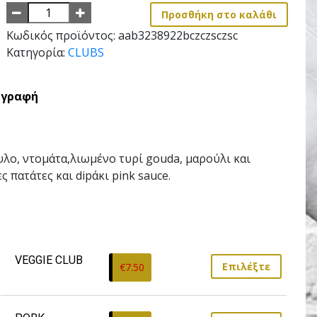
Προσθήκη στο καλάθι
Κωδικός προϊόντος:
aab3238922bczczsczsc
Κατηγορία:
CLUBS
ιγραφή
υλο, ντοµάτα,λιωµένο τυρί gouda, µαρούλι και
 πατάτες και dipάκι pink sauce.
VEGGIE CLUB
Επιλέξτε
€
7.50