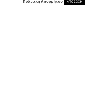
Πολιτική Απορρήτου
ΑΠΟΔΟΧΗ
0 προϊόντα στο καλάθι
0
Επικοινωνία
Ασκληπιού 24, 421 00 Τρίκαλα
24310 29 977
info@jimmysandsons.gr