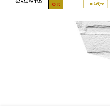
ΦΑΛΑΦΕΛ ΤΜΧ
Επιλέξτε
€
0.70