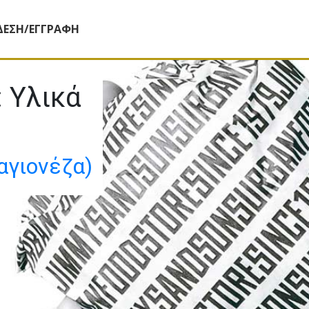
ΔΕΣΗ/ΕΓΓΡΑΦΗ
:
Yλικά
αγιονέζα)