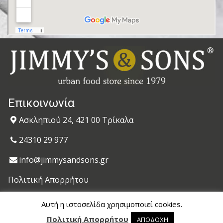
Επικοινωνία
Ασκληπιού 24, 421 00 Τρίκαλα
24310 29 977
info@jimmysandsons.gr
Πολιτική Απορρήτου
Αυτή η ιστοσελίδα χρησιμοποιεί cookies.
© 2020 jimmysandsons.gr. All Rights Reserved.
Πολιτική Απορρήτου
ΑΠΟΔΟΧΗ
Powered by
Datech
0 προϊόντα στο καλάθι