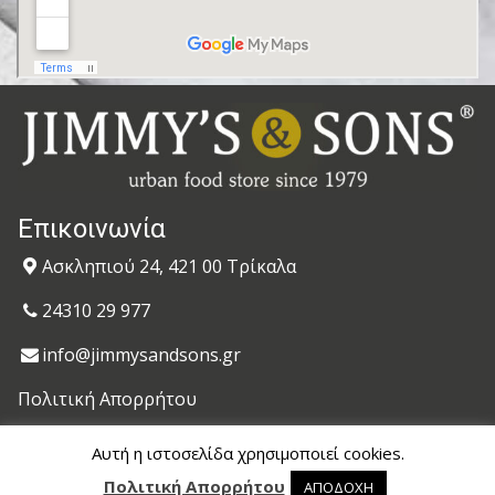
Επικοινωνία
Ασκληπιού 24, 421 00 Τρίκαλα
24310 29 977
info@jimmysandsons.gr
Πολιτική Απορρήτου
Αυτή η ιστοσελίδα χρησιμοποιεί cookies.
© 2020 jimmysandsons.gr. All Rights Reserved.
Πολιτική Απορρήτου
ΑΠΟΔΟΧΗ
Powered by
Datech
0 προϊόντα στο καλάθι