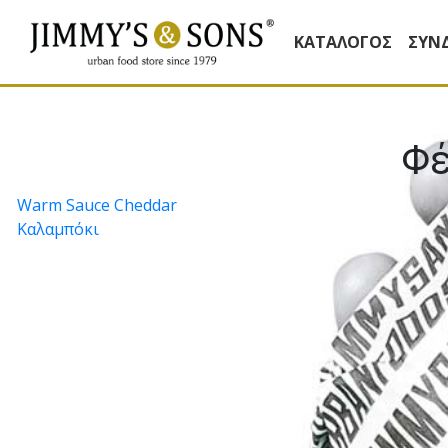
ΚΑΤΆΛΟΓΟΣ
ΣΥΝ
Φ
Πλοήγηση
Warm Sauce Cheddar
Καλαµπόκι
άρθρων