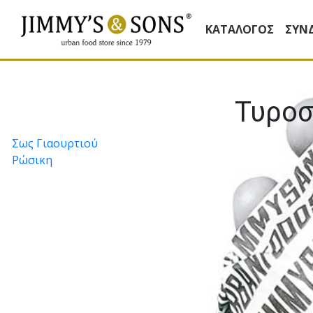
ΚΑΤΆΛΟΓΟΣ
ΣΥΝ
Τυρο
Πλοήγηση
Σως Γιαουρτιού
Ρώσικη
άρθρων