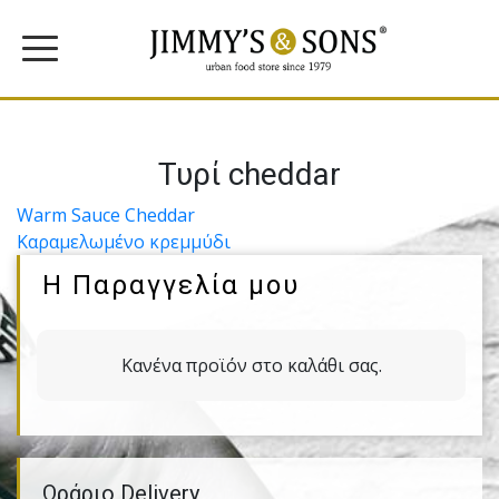
Τυρί cheddar
Πλοήγηση
Warm Sauce Cheddar
Καραµελωµένο κρεµµύδι
άρθρων
Η Παραγγελία μου
Κανένα προϊόν στο καλάθι σας.
Ωράριο Delivery