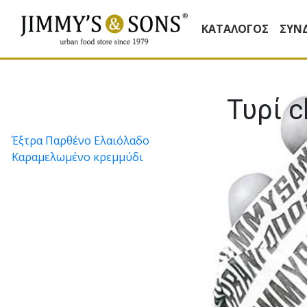
ΚΑΤΆΛΟΓΟΣ
ΣΥΝ
Τυρί 
Πλοήγηση
Έξτρα Παρθένο Ελαιόλαδο
Καραµελωµένο κρεµµύδι
άρθρων