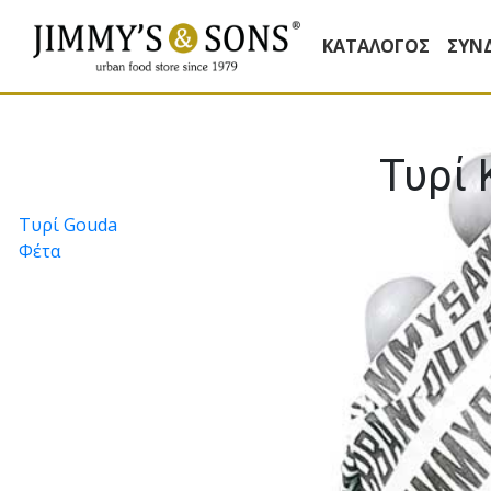
ΚΑΤΆΛΟΓΟΣ
ΣΥΝ
Τυρί
Πλοήγηση
Τυρί Gouda
Φέτα
άρθρων