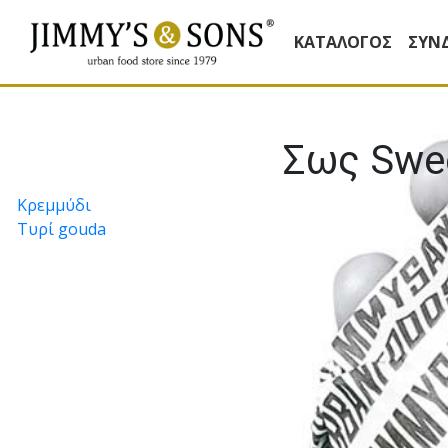
ΚΑΤΆΛΟΓΟΣ
ΣΥΝ
Σως Swee
Πλοήγηση
Κρεµµύδι
Τυρί gouda
άρθρων