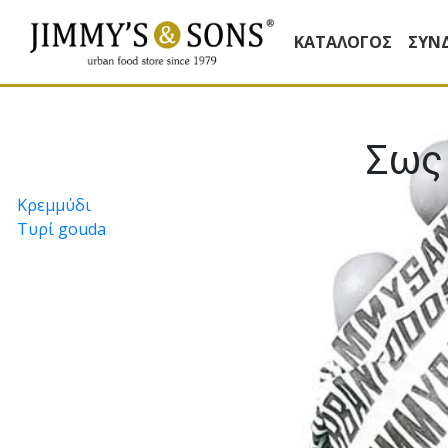
ΚΑΤΆΛΟΓΟΣ
ΣΥΝ
Σως 
Πλοήγηση
Κρεµµύδι
Τυρί gouda
άρθρων