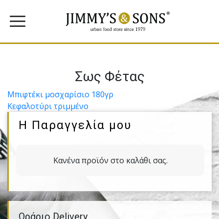
Σως Φέτας
Πλοήγηση
Μπιφτέκι µοσχαρίσιο 180γρ
Κεφαλοτύρι τριµµένο
άρθρων
Η Παραγγελία μου
Κανένα προϊόν στο καλάθι σας.
Ωράριο Delivery