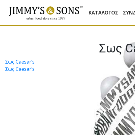
ΚΑΤΆΛΟΓΟΣ
ΣΥΝ
Σως C
Πλοήγηση
Σως Caesar’s
Σως Caesar’s
άρθρων