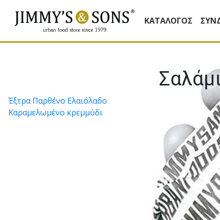
ΚΑΤΆΛΟΓΟΣ
ΣΥΝ
Σαλάµ
Πλοήγηση
Έξτρα Παρθένο Ελαιόλαδο
Καραµελωµένο κρεµµύδι
άρθρων