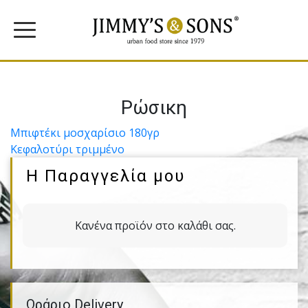
Ρώσικη
Πλοήγηση
Μπιφτέκι µοσχαρίσιο 180γρ
Κεφαλοτύρι τριµµένο
άρθρων
Η Παραγγελία μου
Κανένα προϊόν στο καλάθι σας.
Ωράριο Delivery