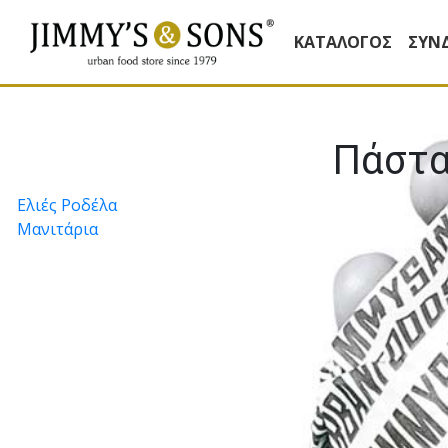
ΚΑΤΆΛΟΓΟΣ
ΣΥΝ
Πάστα
Πλοήγηση
Ελιές Ροδέλα
Μανιτάρια
άρθρων