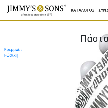
ΚΑΤΆΛΟΓΟΣ
ΣΥΝ
Πάστα
Πλοήγηση
Κρεµµύδι
Ρώσικη
άρθρων