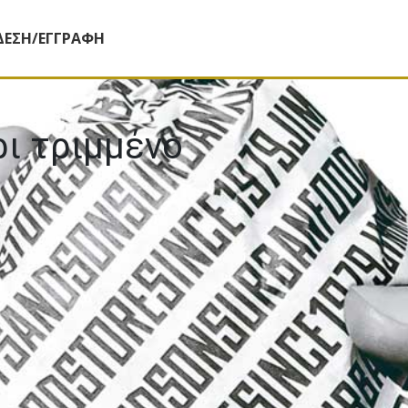
ΔΕΣΗ/ΕΓΓΡΑΦΗ
ι τριµµένο