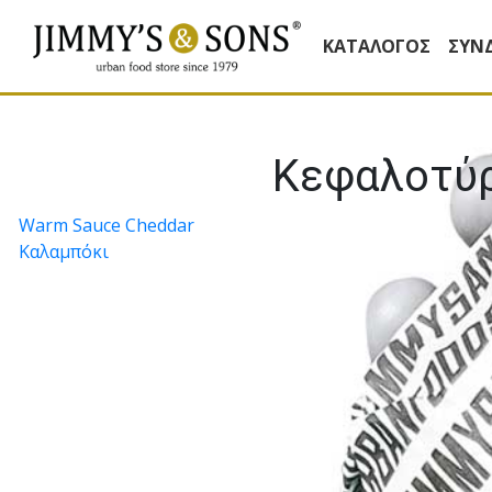
ΚΑΤΆΛΟΓΟΣ
ΣΥΝ
Κεφαλοτύρ
Πλοήγηση
Warm Sauce Cheddar
Καλαµπόκι
άρθρων