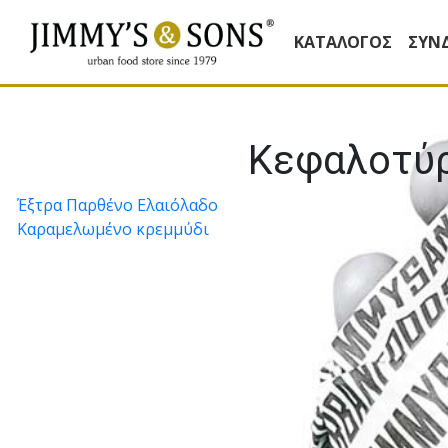
ΚΑΤΆΛΟΓΟΣ
ΣΥΝ
Κεφαλοτύρ
Πλοήγηση
Έξτρα Παρθένο Ελαιόλαδο
Καραµελωµένο κρεµµύδι
άρθρων