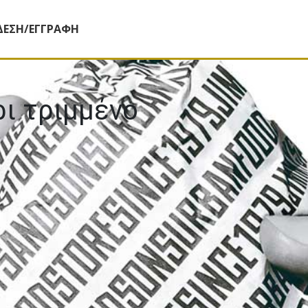
ΔΕΣΗ/ΕΓΓΡΑΦΗ
ι τριµµένο