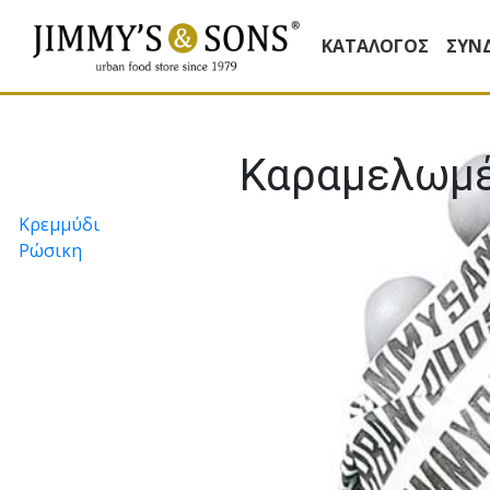
ΚΑΤΆΛΟΓΟΣ
ΣΥΝ
Καραµελωµέ
Πλοήγηση
Κρεµµύδι
Ρώσικη
άρθρων