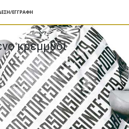
ΔΕΣΗ/ΕΓΓΡΑΦΗ
νο κρεµµύδι