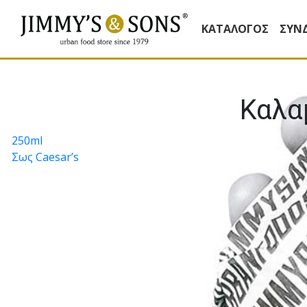
ΚΑΤΆΛΟΓΟΣ
ΣΥΝ
Καλα
Πλοήγηση
250ml
Σως Caesar’s
άρθρων