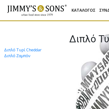
ΚΑΤΆΛΟΓΟΣ
ΣΥΝ
Διπλό Τ
Πλοήγηση
Διπλό Τυρί Cheddar
Διπλό Ζαμπόν
άρθρων