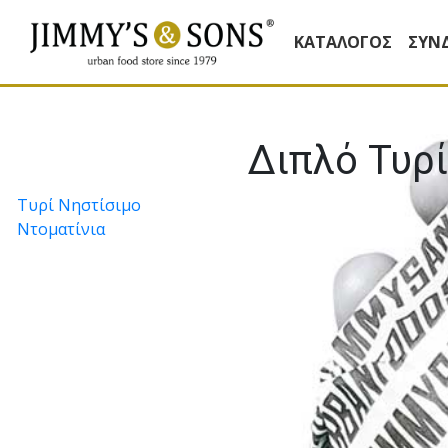
ΚΑΤΆΛΟΓΟΣ
ΣΥΝ
Διπλό Τυρ
Πλοήγηση
Τυρί Νηστίσιμο
Ντοματίνια
άρθρων