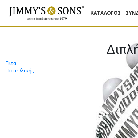
ΚΑΤΆΛΟΓΟΣ
ΣΥΝ
Διπλ
Πλοήγηση
Πίτα
Πίτα Ολικής
άρθρων