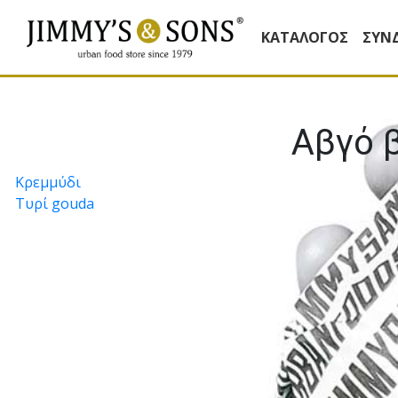
ΚΑΤΆΛΟΓΟΣ
ΣΥΝ
Αβγό 
Πλοήγηση
Κρεµµύδι
Τυρί gouda
άρθρων