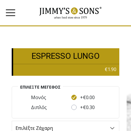
ESPRESSO LUNGO
€1.90
ΕΠΙΛΈΞΤΕ MΈΓΕΘΟΣ
+€0.00
Μονός
+€0.30
Διπλός
Επιλέξτε Ζάχαρη